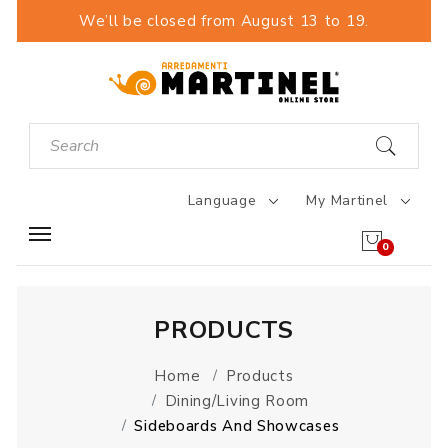
We’ll be closed from August 13 to 19.
Language
My Martinel
0
PRODUCTS
Home
Products
Dining/Living Room
Sideboards And Showcases