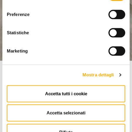
consenso
LET YOURSELF BE
Preferenze
INSPIRED BY
Statistiche
MARTINEL STORE
Marketing
DISCOVER OUR LOOKBOOKS
Mostra dettagli
The best products on Martinel Store
OUR SELECTION
Accetta tutti i cookie
Accetta selezionati