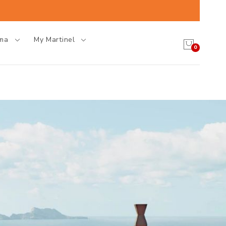
oma
My Martinel
0