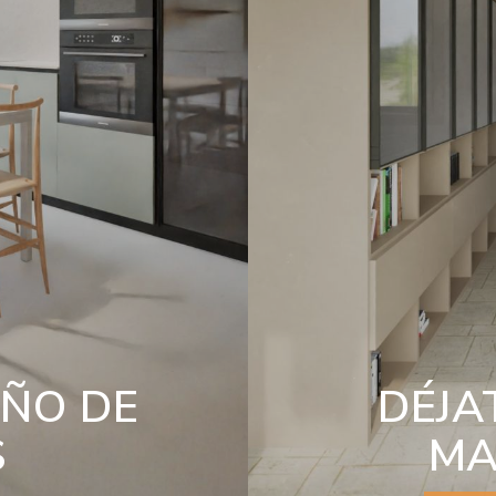
EÑO DE
DÉJA
S
MA