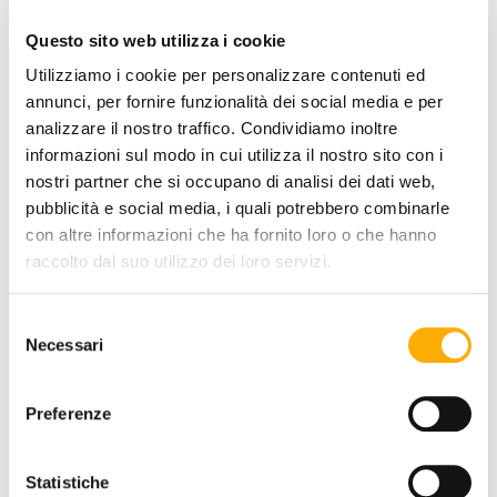
caso de manipulación y/o de
Questo sito web utilizza i cookie
ruptura de los envases.
Utilizziamo i cookie per personalizzare contenuti ed
Las entregas están realizadas con
annunci, per fornire funzionalità dei social media e per
cobertura del seguro.
analizzare il nostro traffico. Condividiamo inoltre
informazioni sul modo in cui utilizza il nostro sito con i
Es carga del cliente verificar, en el
nostri partner che si occupano di analisi dei dati web,
momento de la entrega, el número
pubblicità e social media, i quali potrebbero combinarle
y el estado externo de los bultos y
con altre informazioni che ha fornito loro o che hanno
la integridad de los envases antes
raccolto dal suo utilizzo dei loro servizi.
de cada manipulación.
Si el número de los bultos no
Selezione
corresponde a aquel indicado en
Necessari
del
el Documento de Transporte
, el
consenso
cliente tiene que anotar al correo la
Preferenze
falta del bulto. En carencia de
anotación, la entrega se debe
Statistiche
entender como totalmente