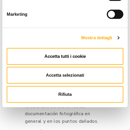
realizada según cuánto está escrito
en el documento de transporte.
Marketing
Si el estado externo de los
bultos presenta manipulaciones
y/o rupturas
, el cliente tiene que
Mostra dettagli
aceptar las mercancías con el
“reserva de control” declarándolo
Accetta tutti i cookie
al correo y describiendo
personalmente y detalladamente,
Accetta selezionati
en forma escrita y en todas las
copias de los recibos de la entrega,
el daño externo de los bultos
Rifiuta
adquiriendo, antes de proceder en
la abertura de los envases,
documentación fotográfica en
general y en los puntos dañados.