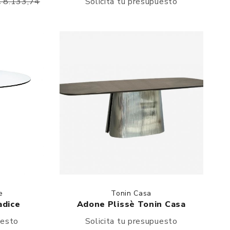
€ 8.133,74
Solicita tu presupuesto
e
Tonin Casa
adice
Adone Plissè Tonin Casa
uesto
Solicita tu presupuesto