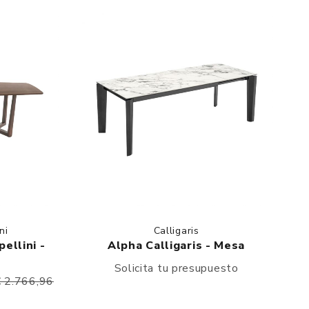
ni
Calligaris
ellini -
Alpha Calligaris - Mesa
Solicita tu presupuesto
€ 2.766,96