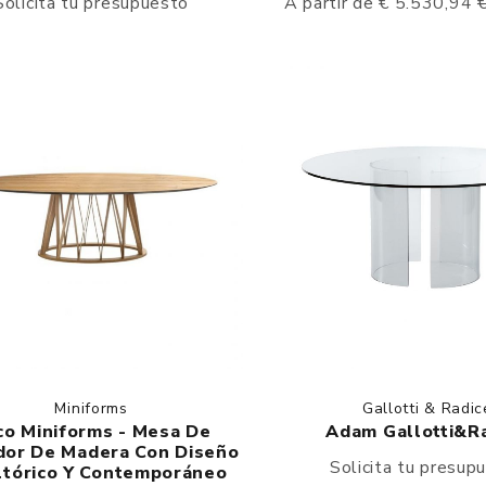
Solicita tu presupuesto
A partir de € 5.530,94
Miniforms
Gallotti & Radic
co Miniforms - Mesa De
Adam Gallotti&R
or De Madera Con Diseño
Solicita tu presup
ltórico Y Contemporáneo