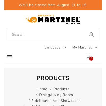
We’ll be closed from August 13 to 19.
Language
My Martinel
0
PRODUCTS
Home
Products
Dining/Living Room
Sideboards And Showcases