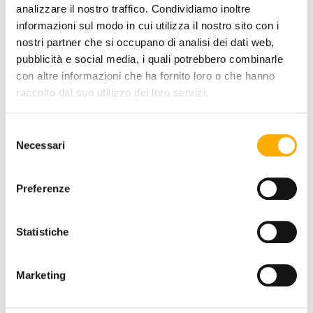
analizzare il nostro traffico. Condividiamo inoltre
informazioni sul modo in cui utilizza il nostro sito con i
nostri partner che si occupano di analisi dei dati web,
TOP FINISH:
pubblicità e social media, i quali potrebbero combinarle
con altre informazioni che ha fornito loro o che hanno
raccolto dal suo utilizzo dei loro servizi.
COLOR:
Selezione
Necessari
del
consenso
Preferenze
Statistiche
REQUEST A QUOTE
Marketing
INFORMATION