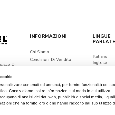
INFORMAZIONI
LINGUE
PARLAT
Chi Siamo
Italiano
Condizioni Di Vendita
Inglese
cicco Di
Condizioni Sulla Privacy E
Spagnolo
ia
Trattamento Dei Dati
 cookie
Personali
com
rsonalizzare contenuti ed annunci, per fornire funzionalità dei so
Spedizioni E Consegne
ffico. Condividiamo inoltre informazioni sul modo in cui utilizza il 
Prezzi E Pagamenti
 occupano di analisi dei dati web, pubblicità e social media, i qual
Contatti
azioni che ha fornito loro o che hanno raccolto dal suo utilizzo d
Cookie Policy