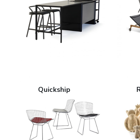
SCOPRI DI PIÙ
Quickship
R