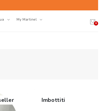
gua
My Martinel
0
seller
Imbottiti