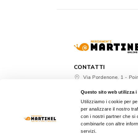
CONTATTI
Via Pordenone, 1 - Poin
Zoppola 33080 (PN) - Ital
Questo sito web utilizza i
store@martinelstore.
Utilizziamo i cookie per pe
+39 0434 623137
per analizzare il nostro tra
+39 376/2399891
con i nostri partner che si
combinarle con altre inform
servizi.