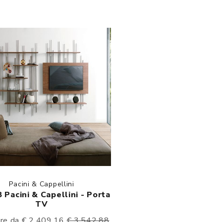
Pacini & Cappellini
 Pacini & Capellini - Porta
TV
ire da € 2.409,16
€ 3.542,88