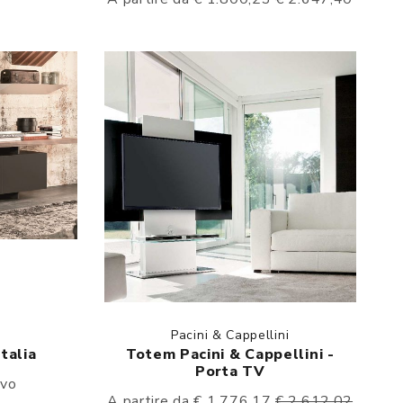
Pacini & Cappellini
talia
Totem Pacini & Cappellini -
Porta TV
ivo
A partire da € 1.776,17
€ 2.612,02