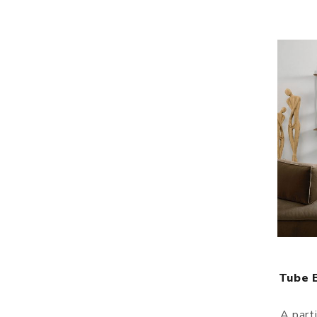
Tube B
A part