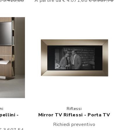
€ 3.420,88
A partire da € 4.071,68
€ 5.987,76
ni
Riflessi
ellini -
Mirror TV Riflessi - Porta TV
Richiedi preventivo