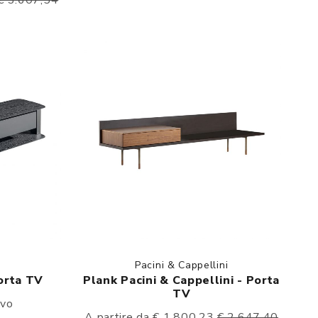
€ 3.607,54
Pacini & Cappellini
orta TV
Plank Pacini & Cappellini - Porta
TV
ivo
A partire da € 1.800,23
€ 2.647,40