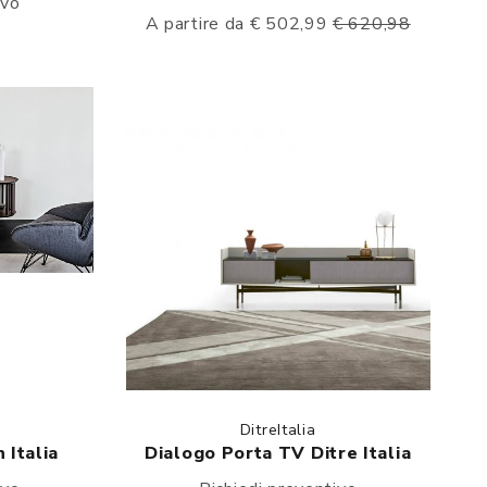
ivo
A partire da € 502,99
€ 620,98
DitreItalia
 Italia
Dialogo Porta TV Ditre Italia