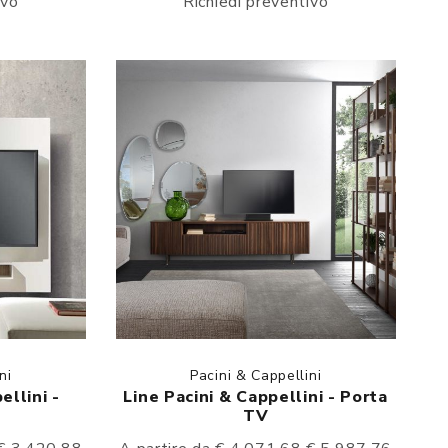
ivo
Richiedi preventivo
ni
Pacini & Cappellini
ellini -
Line Pacini & Cappellini - Porta
TV