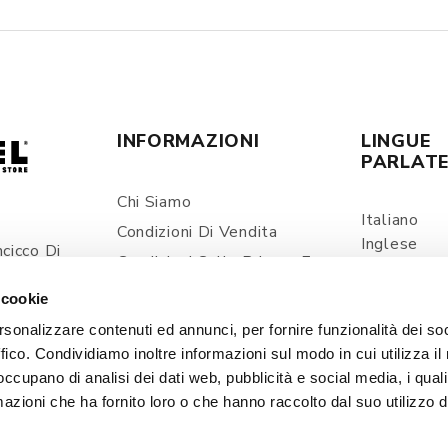
INFORMAZIONI
LINGUE
PARLAT
Chi Siamo
Italiano
Condizioni Di Vendita
Inglese
cicco Di
Condizioni Sulla Privacy E
Spagnolo
ia
Trattamento Dei Dati
 cookie
Personali
com
rsonalizzare contenuti ed annunci, per fornire funzionalità dei so
Spedizioni E Consegne
ffico. Condividiamo inoltre informazioni sul modo in cui utilizza il 
Prezzi E Pagamenti
 occupano di analisi dei dati web, pubblicità e social media, i qual
Contatti
azioni che ha fornito loro o che hanno raccolto dal suo utilizzo d
Cookie Policy