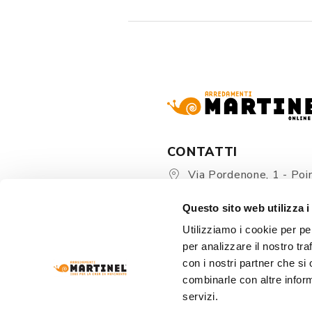
CONTATTI
Via Pordenone, 1 - Poin
Zoppola 33080 (PN) - Ital
Questo sito web utilizza i
store@martinelstore.
Utilizziamo i cookie per pe
+39 0434 623137
per analizzare il nostro tra
+39 376/2399891
con i nostri partner che si
combinarle con altre inform
servizi.