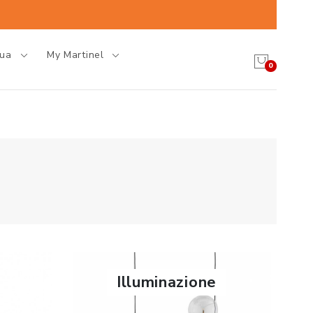
gua
My Martinel
0
Illuminazione