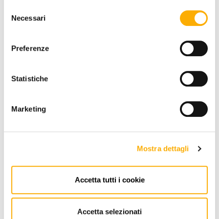
Selezione
Necessari
del
INFORMACIÓN
consenso
MARCA
Preferenze
MEJOR PRECIOS GARANTIZADO
Statistiche
Marketing
Mostra dettagli
CONTACTOS
Via Pordenone, 1 - Poincicco Di
Zoppola 33080 (PN) - Italia
Accetta tutti i cookie
store@martinelstore.com
Accetta selezionati