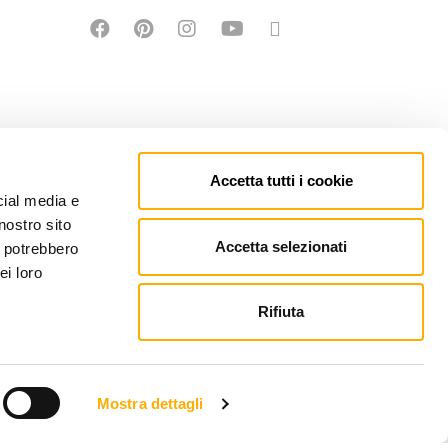
Accetta tutti i cookie
cial media e
nostro sito
Accetta selezionati
i potrebbero
ei loro
Rifiuta
EFONO: +39 0434 623137 | P.IVA: 00121150932
PEC.MARTINEL.IT
Mostra dettagli