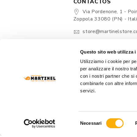
CONTACTOS
Via Pordenone, 1 - Poin
Zoppola 33080 (PN) - Ital
store@martinelstore.
+39 0434 623137
+39 376/2399891
Questo sito web utilizza i
Utilizziamo i cookie per pe
per analizzare il nostro tra
con i nostri partner che si
combinarle con altre inform
servizi.
ARREDAMENTI MARTINEL Srl
- VIA PORDENONE
Selezione
REA: PN-19320 
Necessari
del
consenso