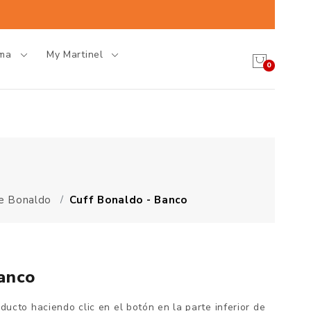
oma
My Martinel
0
e Bonaldo
Cuff Bonaldo - Banco
anco
oducto haciendo clic en el botón en la parte inferior de