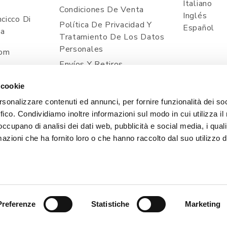
Italiano
Condiciones De Venta
Inglés
cicco Di
Política De Privacidad Y
Español
ia
Tratamiento De Los Datos
Personales
com
Envíos Y Retiros
Precios Y Pagos
 cookie
Contacto
rsonalizzare contenuti ed annunci, per fornire funzionalità dei so
Cookie Policy
ffico. Condividiamo inoltre informazioni sul modo in cui utilizza il 
 occupano di analisi dei dati web, pubblicità e social media, i qual
azioni che ha fornito loro o che hanno raccolto dal suo utilizzo d
, 1 - 33080 POINCICCO DI ZOPPOLA (PN) - ITALIA | TEL
| Capitale Sociale i.v. 50.000,00 € | PEC: CERTIFICATA@
Preferenze
Statistiche
Marketing
SVILUPPO & WEB STRATEGY
EXE ADVISOR