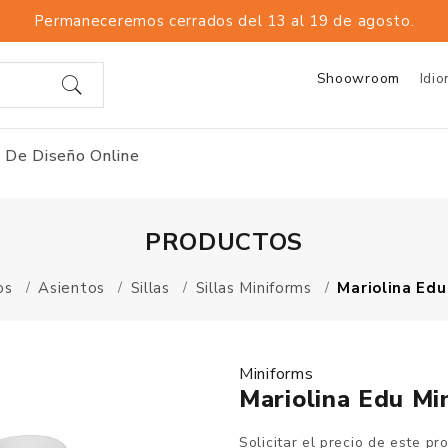
Permaneceremos cerrados del 13 al 19 de agosto.
Shoowroom
Idi
 De Diseño Online
PRODUCTOS
os
Asientos
Sillas
Sillas Miniforms
Mariolina Edu
Miniforms
Mariolina Edu Min
Solicitar el precio de este pr