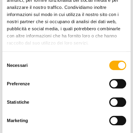
annunci, per fornire funzionalità dei social media e per
COLORES:
analizzare il nostro traffico. Condividiamo inoltre
informazioni sul modo in cui utilizza il nostro sito con i
nostri partner che si occupano di analisi dei dati web,
pubblicità e social media, i quali potrebbero combinarle
con altre informazioni che ha fornito loro o che hanno
raccolto dal suo utilizzo dei loro servizi.
ACABADO ASIENTO:
Selezione
Necessari
del
consenso
Preferenze
SOLICITA TU PRESUPUESTO
Statistiche
Marketing
INFORMACIÓN