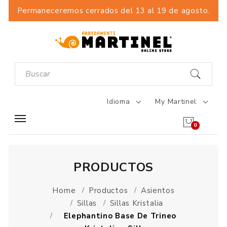
Permaneceremos cerrados del 13 al 19 de agosto.
Idioma
My Martinel
0
PRODUCTOS
Home
Productos
Asientos
Sillas
Sillas Kristalia
Elephantino Base De Trineo