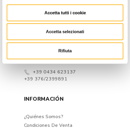
Accetta tutti i cookie
CONTACTOS
Accetta selezionati
Via Pordenone, 1 - Poincicco Di
Zoppola 33080 (PN) - Italia
Rifiuta
store@martinelstore.com
+39 0434 623137
+39 376/2399891
INFORMACIÓN
¿Quiénes Somos?
Condiciones De Venta