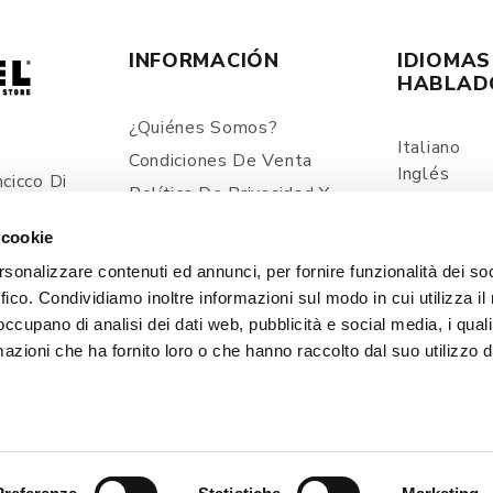
INFORMACIÓN
IDIOMAS
HABLAD
¿Quiénes Somos?
Italiano
Condiciones De Venta
Inglés
cicco Di
Política De Privacidad Y
Español
ia
Tratamiento De Los Datos
 cookie
Personales
com
rsonalizzare contenuti ed annunci, per fornire funzionalità dei so
Envíos Y Retiros
ffico. Condividiamo inoltre informazioni sul modo in cui utilizza il 
Precios Y Pagos
 occupano di analisi dei dati web, pubblicità e social media, i qual
Contacto
azioni che ha fornito loro o che hanno raccolto dal suo utilizzo d
Cookie Policy