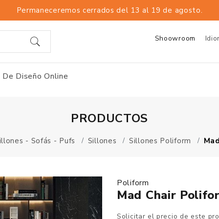
Permaneceremos cerrados del 13 al 19 de agosto.
Shoowroom
Idi
 De Diseño Online
PRODUCTOS
illones - Sofás - Pufs
Sillones
Sillones Poliform
Mad
Poliform
Mad Chair Polifor
Solicitar el precio de este pr