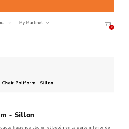
oma
My Martinel
0
 Chair Poliform - Sillon
m - Sillon
oducto haciendo clic en el botón en la parte inferior de