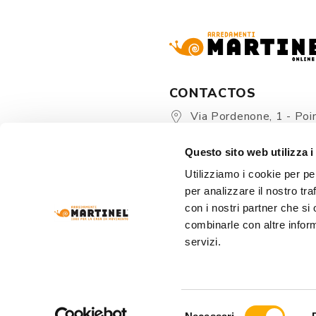
CONTACTOS
Via Pordenone, 1 - Poin
Zoppola 33080 (PN) - Ital
Questo sito web utilizza i
store@martinelstore.
Utilizziamo i cookie per pe
+39 0434 623137
per analizzare il nostro tra
+39 376/2399891
con i nostri partner che si
combinarle con altre inform
servizi.
Selezione