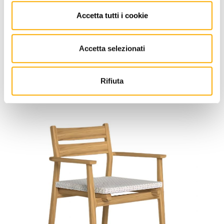
Accetta tutti i cookie
Accetta selezionati
Talenti
Oliver Talenti - Mesa De Exterior
Rifiuta
Solicita tu presupuesto