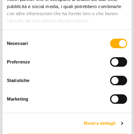
pubblicità e social media, i quali potrebbero combinarle
con altre informazioni che ha fornito loro o che hanno
TOP FINISH:
raccolto dal suo utilizzo dei loro servizi.
Selezione
Necessari
del
consenso
Preferenze
REQUEST A QUOTE
Statistiche
INFORMATION
Marketing
BRAND
BEST PRICE GUARANTEED
Mostra dettagli