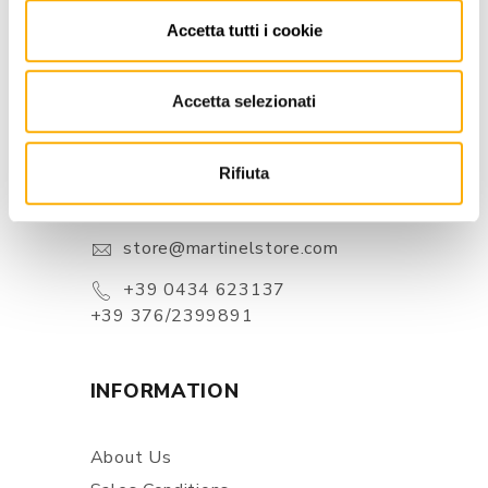
Accetta tutti i cookie
Accetta selezionati
CONTACTS
Rifiuta
Via Pordenone, 1 - Poincicco Di
Zoppola 33080 (PN) - Italia
store@martinelstore.com
+39 0434 623137
+39 376/2399891
INFORMATION
About Us