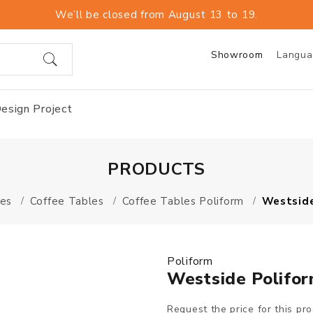
We’ll be closed from August 13 to 19.
Showroom
Langu
esign Project
PRODUCTS
es
Coffee Tables
Coffee Tables Poliform
Westside
Poliform
Westside Polifor
Request the price for this pr