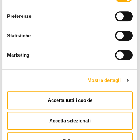
consenso
+0€
+103€
+103€
Preferenze
Statistiche
QUANTITY:
Marketing
-
+
€ 1.151,55
Mostra dettagli
€ 1.577,46
REQUEST A QUOTE
ADD TO CART
Accetta tutti i cookie
Accetta selezionati