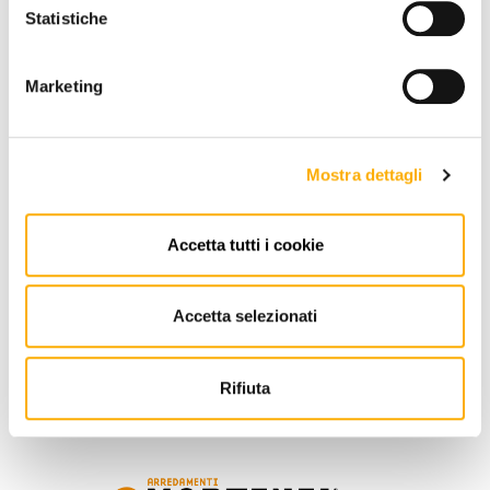
Statistiche
Marketing
Mostra dettagli
REQUEST A QUOTE
Accetta tutti i cookie
INFORMATION
Accetta selezionati
BRAND
BEST PRICE GUARANTEED
Rifiuta