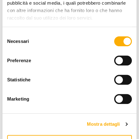
pubblicità e social media, i quali potrebbero combinarle
TOP FINISH:
con altre informazioni che ha fornito loro o che hanno
raccolto dal suo utilizzo dei loro servizi.
Selezione
Necessari
del
consenso
Preferenze
REQUEST A QUOTE
Statistiche
INFORMATION
Marketing
BRAND
BEST PRICE GUARANTEED
Mostra dettagli