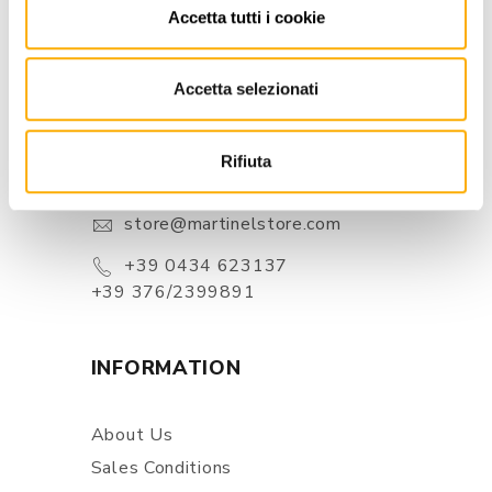
Accetta tutti i cookie
Accetta selezionati
CONTACTS
Via Pordenone, 1 - Poincicco Di
Rifiuta
Zoppola 33080 (PN) - Italia
store@martinelstore.com
+39 0434 623137
+39 376/2399891
INFORMATION
About Us
Sales Conditions