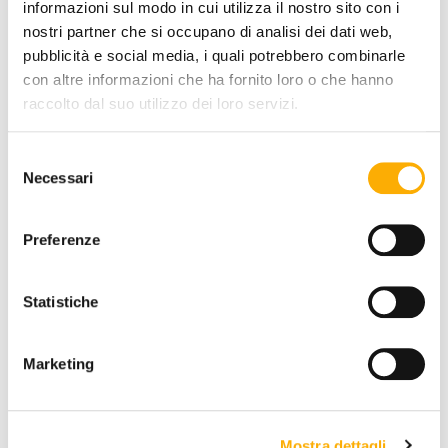
informazioni sul modo in cui utilizza il nostro sito con i
nostri partner che si occupano di analisi dei dati web,
pubblicità e social media, i quali potrebbero combinarle
QUANTITY:
con altre informazioni che ha fornito loro o che hanno
raccolto dal suo utilizzo dei loro servizi.
-
+
Selezione
Necessari
del
€ 1.277,12
€ 1.749,48
consenso
Preferenze
REQUEST A QUOTE
ADD TO CART
Statistiche
Marketing
INFORMATION
BRAND
Mostra dettagli