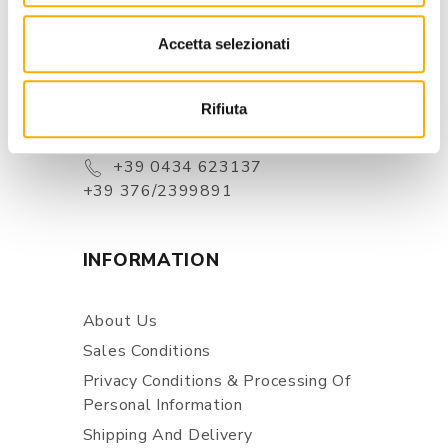
CONTACTS
Accetta selezionati
Via Pordenone, 1 - Poincicco Di
Zoppola 33080 (PN) - Italia
Rifiuta
store@martinelstore.com
+39 0434 623137
+39 376/2399891
INFORMATION
About Us
Sales Conditions
Privacy Conditions & Processing Of
Personal Information
Shipping And Delivery