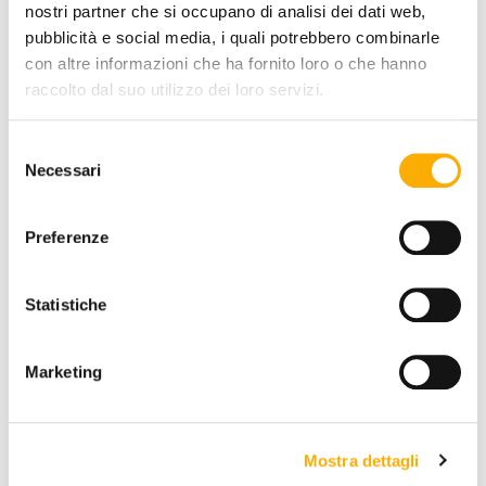
nostri partner che si occupano di analisi dei dati web,
pubblicità e social media, i quali potrebbero combinarle
con altre informazioni che ha fornito loro o che hanno
BASE FINISH:
raccolto dal suo utilizzo dei loro servizi.
Selezione
Necessari
del
consenso
Preferenze
REQUEST A QUOTE
Statistiche
Marketing
INFORMATION
BRAND
BEST PRICE GUARANTEED
Mostra dettagli