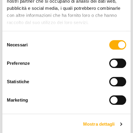
nostri partner che si occupano di analisi dei dati web,
pubblicità e social media, i quali potrebbero combinarle
con altre informazioni che ha fornito loro o che hanno
COLOR:
raccolto dal suo utilizzo dei loro servizi.
Selezione
Necessari
del
consenso
Preferenze
REQUEST A QUOTE
Statistiche
INFORMATION
Marketing
BRAND
BEST PRICE GUARANTEED
Mostra dettagli