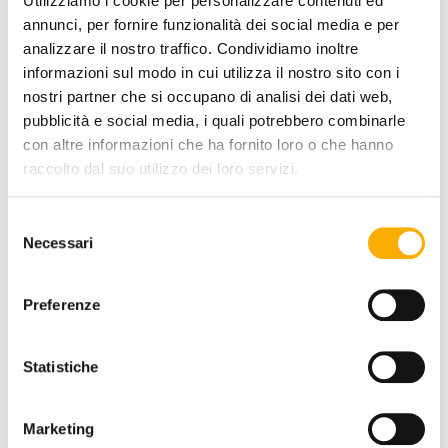
STRUCTURE FINISHING:
Utilizziamo i cookie per personalizzare contenuti ed
annunci, per fornire funzionalità dei social media e per
analizzare il nostro traffico. Condividiamo inoltre
informazioni sul modo in cui utilizza il nostro sito con i
+0€
+142€
+196€
+249€
+249€
+538€
nostri partner che si occupano di analisi dei dati web,
pubblicità e social media, i quali potrebbero combinarle
con altre informazioni che ha fornito loro o che hanno
raccolto dal suo utilizzo dei loro servizi.
QUANTITY:
Selezione
-
+
Necessari
del
consenso
Preferenze
€ 993,91
€ 1.361,52
Statistiche
REQUEST A QUOTE
ADD TO CART
Marketing