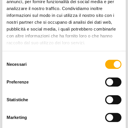
annunci, per fornire funzionalità dei social media e per
analizzare il nostro traffico. Condividiamo inoltre
informazioni sul modo in cui utilizza il nostro sito con i
nostri partner che si occupano di analisi dei dati web,
pubblicità e social media, i quali potrebbero combinarle
TOP FINISH:
con altre informazioni che ha fornito loro o che hanno
raccolto dal suo utilizzo dei loro servizi.
Selezione
COLOR:
Necessari
del
consenso
Preferenze
Statistiche
REQUEST A QUOTE
Marketing