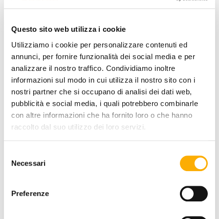
+0€
+70€
+189€
Questo sito web utilizza i cookie
TOP FINISH:
Utilizziamo i cookie per personalizzare contenuti ed
annunci, per fornire funzionalità dei social media e per
analizzare il nostro traffico. Condividiamo inoltre
informazioni sul modo in cui utilizza il nostro sito con i
COLOR:
nostri partner che si occupano di analisi dei dati web,
pubblicità e social media, i quali potrebbero combinarle
con altre informazioni che ha fornito loro o che hanno
raccolto dal suo utilizzo dei loro servizi.
+0€
+0€
+0€
+0€
Selezione
Necessari
del
consenso
QUANTITY:
Preferenze
-
+