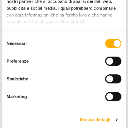
nostri partner che si occupano di analisi dei dati web,
pubblicità e social media, i quali potrebbero combinarle
con altre informazioni che ha fornito loro o che hanno
INFORMATION
raccolto dal suo utilizzo dei loro servizi.
BRAND
Selezione
BEST PRICE GUARANTEED
Necessari
del
consenso
Preferenze
YOU MAY ALSO LIKE
Statistiche
Marketing
Mostra dettagli