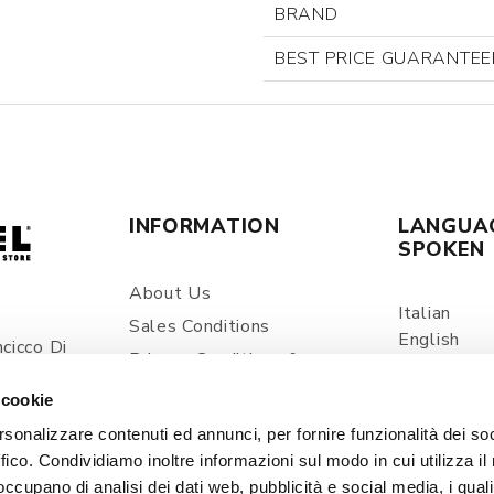
BRAND
BEST PRICE GUARANTEE
INFORMATION
LANGUA
SPOKEN
About Us
Italian
Sales Conditions
English
cicco Di
Privacy Conditions &
Spanish
ia
Processing Of Personal
 cookie
Information
com
rsonalizzare contenuti ed annunci, per fornire funzionalità dei so
Shipping And Delivery
ffico. Condividiamo inoltre informazioni sul modo in cui utilizza il 
Prices And Payments
 occupano di analisi dei dati web, pubblicità e social media, i qual