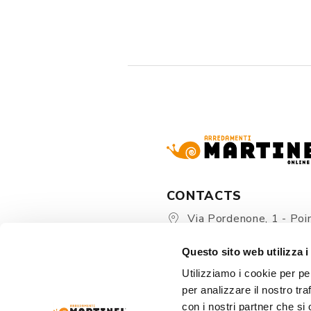
CONTACTS
Via Pordenone, 1 - Poin
Zoppola 33080 (PN) - Ital
Questo sito web utilizza i
store@martinelstore.
Utilizziamo i cookie per pe
+39 0434 623137
per analizzare il nostro tra
+39 376/2399891
con i nostri partner che si