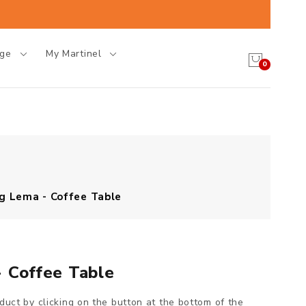
age
My Martinel
0
g Lema - Coffee Table
 Coffee Table
oduct by clicking on the button at the bottom of the