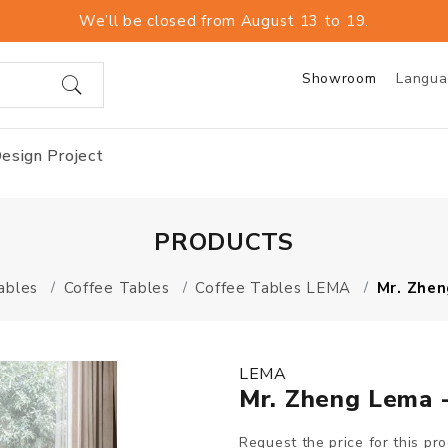
We’ll be closed from August 13 to 19.
Showroom
Langu
esign Project
PRODUCTS
ables
Coffee Tables
Coffee Tables LEMA
Mr. Zhen
LEMA
Mr. Zheng Lema -
Request the price for this pr