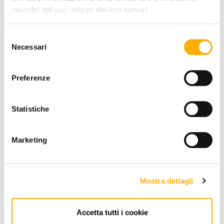
BEST PRICE GUARANTEED
raccolto dal suo utilizzo dei loro servizi.
Selezione
Necessari
del
YOU MAY ALSO LIKE
consenso
Preferenze
Statistiche
Marketing
Mostra dettagli
Accetta tutti i cookie