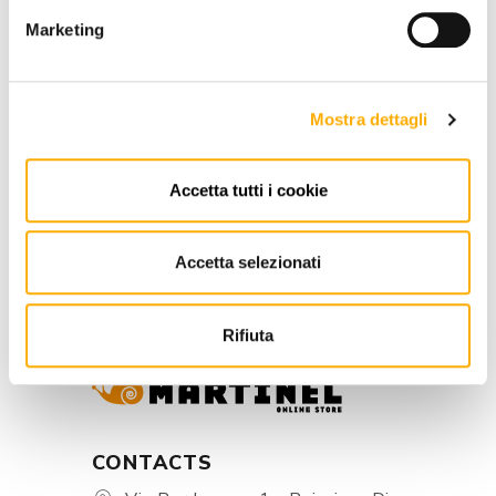
Marketing
REQUEST A QUOTE
Mostra dettagli
INFORMATION
Accetta tutti i cookie
BRAND
Accetta selezionati
BEST PRICE GUARANTEED
Rifiuta
CONTACTS