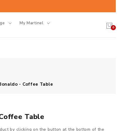
age
My Martinel
0
Bonaldo - Coffee Table
Coffee Table
oduct by clicking on the button at the bottom of the