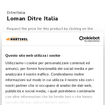
DitreItalia
Loman Ditre Italia
Request the price for this product by clicking on the
button at the bottom of the page.
Made to order
Questo sito web utilizza i cookie
MODEL :
Utilizziamo i cookie per personalizzare contenuti ed
annunci, per fornire funzionalità dei social media e per
analizzare il nostro traffico. Condividiamo inoltre
STRUCTURE FINISHING:
informazioni sul modo in cui utilizza il nostro sito con i
nostri partner che si occupano di analisi dei dati web,
pubblicità e social media, i quali potrebbero combinarle
con altre informazioni che ha fornito loro o che hanno
raccolto dal suo utilizzo dei loro servizi.