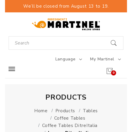
We’ll be closed from August 13 to 19.
Language
My Martinel
0
PRODUCTS
Home
Products
Tables
Coffee Tables
Coffee Tables DitreItalia