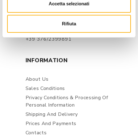
Via Pordenone, 1 - Poincicco Di
Accetta selezionati
Zoppola 33080 (PN) - Italia
store@martinelstore.com
Rifiuta
+39 0434 623137
+39 376/2399891
INFORMATION
About Us
Sales Conditions
Privacy Conditions & Processing Of
Personal Information
Shipping And Delivery
Prices And Payments
Contacts