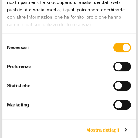
nostri partner che si occupano di analisi dei dati web,
pubblicità e social media, i quali potrebbero combinarle
con altre informazioni che ha fornito loro o che hanno
QUANTITY:
raccolto dal suo utilizzo dei loro servizi.
-
+
Selezione
Necessari
del
consenso
€ 274,50
€ 366,00
Preferenze
ADD TO CART
Statistiche
INFORMATION
Marketing
BRAND
BEST PRICE GUARANTEED
Mostra dettagli