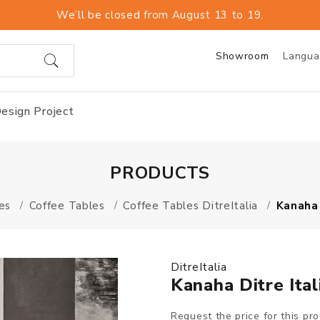
We’ll be closed from August 13 to 19.
Showroom
Langu
esign Project
PRODUCTS
es
Coffee Tables
Coffee Tables DitreItalia
Kanaha 
DitreItalia
Kanaha Ditre Ital
Request the price for this pr