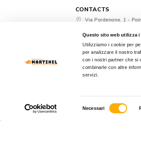
CONTACTS
Via Pordenone, 1 - Poin
Zoppola 33080 (PN) - Ital
Questo sito web utilizza i
store@martinelstore.
Utilizziamo i cookie per pe
+39 0434 623137
per analizzare il nostro tra
+39 376/2399891
con i nostri partner che si
combinarle con altre inform
servizi.
Selezione
Necessari
del
consenso
ARREDAMENTI MARTINEL Srl
- VIA PORDENONE
REA: PN-19320 