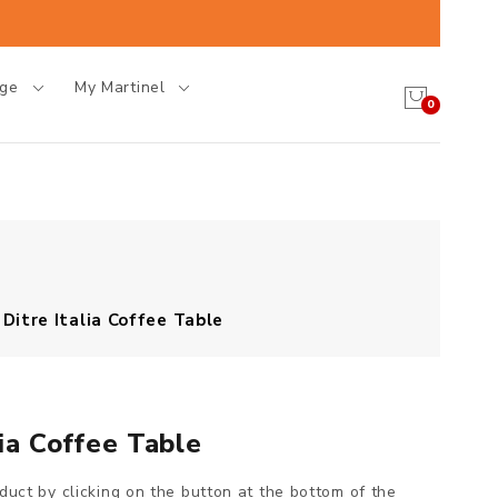
age
My Martinel
0
Ditre Italia Coffee Table
ia Coffee Table
oduct by clicking on the button at the bottom of the