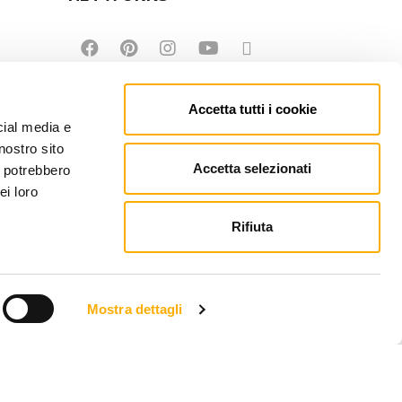
Accetta tutti i cookie
cial media e
nostro sito
Accetta selezionati
i potrebbero
ei loro
Rifiuta
Mostra dettagli
EFONO: +39 0434 623137 | P.IVA: 00121150932
PEC.MARTINEL.IT