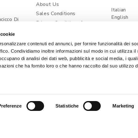
About Us
Italian
Sales Conditions
English
cicco Di
Privacy Conditions &
Spanish
ia
Processing Of Personal
 cookie
Information
com
rsonalizzare contenuti ed annunci, per fornire funzionalità dei so
Shipping And Delivery
ffico. Condividiamo inoltre informazioni sul modo in cui utilizza il 
Prices And Payments
 occupano di analisi dei dati web, pubblicità e social media, i qual
Contacts
azioni che ha fornito loro o che hanno raccolto dal suo utilizzo d
Cookie Policy
Preferenze
Statistiche
Marketing
, 1 - 33080 POINCICCO DI ZOPPOLA (PN) - ITALIA | TEL
| Capitale Sociale i.v. 50.000,00 € | PEC: CERTIFICATA@