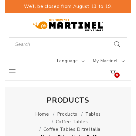
We’ll be closed from August 13 to 19.
Language
My Martinel
0
PRODUCTS
Home
Products
Tables
Coffee Tables
Coffee Tables DitreItalia