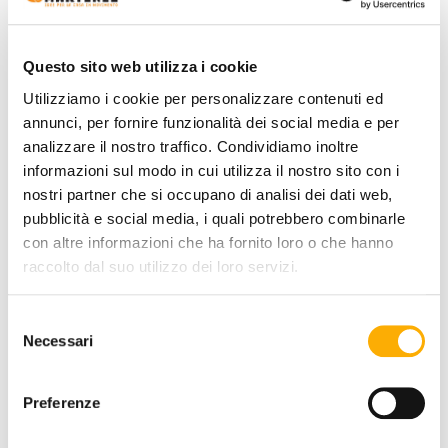
TOP FINISH:
Questo sito web utilizza i cookie
Utilizziamo i cookie per personalizzare contenuti ed
annunci, per fornire funzionalità dei social media e per
+0€
+1136€
analizzare il nostro traffico. Condividiamo inoltre
informazioni sul modo in cui utilizza il nostro sito con i
nostri partner che si occupano di analisi dei dati web,
COLOR:
pubblicità e social media, i quali potrebbero combinarle
con altre informazioni che ha fornito loro o che hanno
raccolto dal suo utilizzo dei loro servizi.
+0€
+0€
Selezione
Necessari
del
consenso
QUANTITY:
Preferenze
-
+