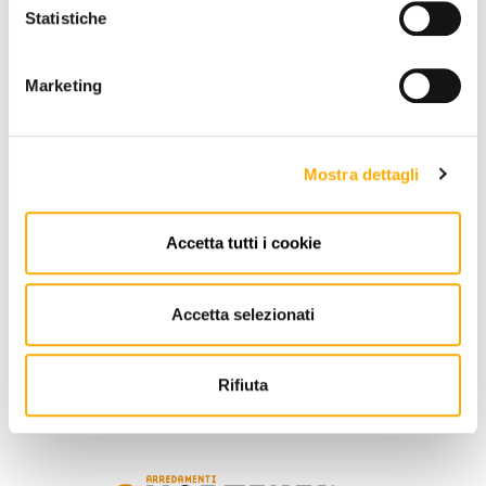
Statistiche
€ 2.379,68
€ 3.259,84
Marketing
REQUEST A QUOTE
ADD TO CART
Mostra dettagli
Accetta tutti i cookie
INFORMATION
Accetta selezionati
BRAND
BEST PRICE GUARANTEED
Rifiuta