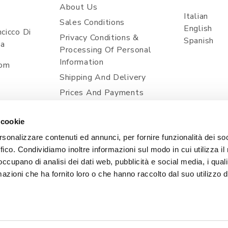
About Us
Italian
Sales Conditions
English
cicco Di
Privacy Conditions &
Spanish
ia
Processing Of Personal
Information
com
Shipping And Delivery
Prices And Payments
Contacts
 cookie
Cookie Policy
rsonalizzare contenuti ed annunci, per fornire funzionalità dei so
ffico. Condividiamo inoltre informazioni sul modo in cui utilizza il 
 occupano di analisi dei dati web, pubblicità e social media, i qual
azioni che ha fornito loro o che hanno raccolto dal suo utilizzo d
, 1 - 33080 POINCICCO DI ZOPPOLA (PN) - ITALIA | TEL
| Capitale Sociale i.v. 50.000,00 € | PEC: CERTIFICATA@