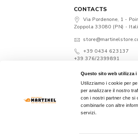
CONTACTS
Via Pordenone, 1 - Poin
Zoppola 33080 (PN) - Ital
store@martinelstore.
+39 0434 623137
+39 376/2399891
Questo sito web utilizza i
Utilizziamo i cookie per pe
per analizzare il nostro tra
con i nostri partner che si
combinarle con altre inform
servizi.
ARREDAMENTI MARTINEL Srl
- VIA PORDENONE
REA: PN-19320 