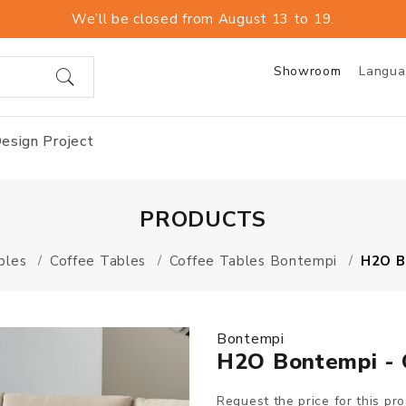
We’ll be closed from August 13 to 19.
Showroom
Langu
esign Project
PRODUCTS
bles
Coffee Tables
Coffee Tables Bontempi
H2O B
Bontempi
H2O Bontempi - 
Request the price for this pr