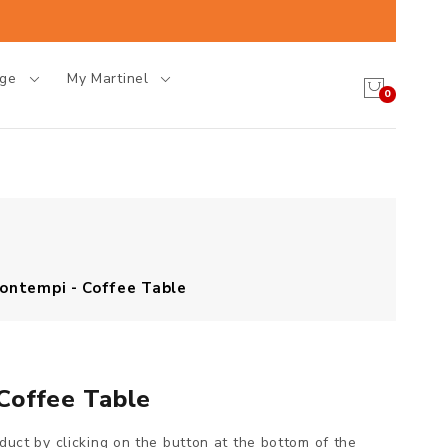
age
My Martinel
0
ontempi - Coffee Table
Coffee Table
oduct by clicking on the button at the bottom of the