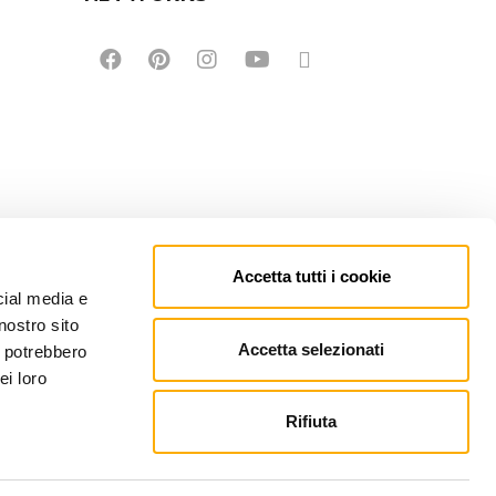
Accetta tutti i cookie
cial media e
nostro sito
Accetta selezionati
i potrebbero
ei loro
Rifiuta
EFONO: +39 0434 623137 | P.IVA: 00121150932
PEC.MARTINEL.IT