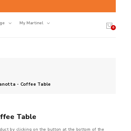
age
My Martinel
0
anotta - Coffee Table
offee Table
oduct by clicking on the button at the bottom of the