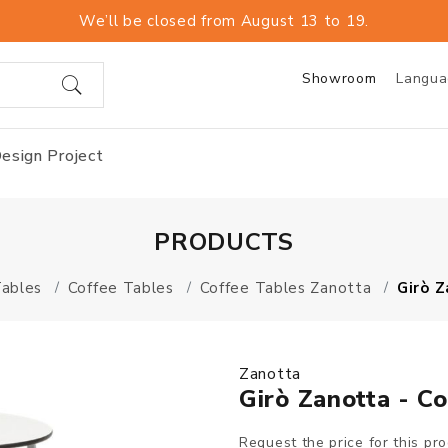
We’ll be closed from August 13 to 19.
Showroom
Langu
esign Project
PRODUCTS
ables
Coffee Tables
Coffee Tables Zanotta
Girò Z
Zanotta
Girò Zanotta - C
Request the price for this pr