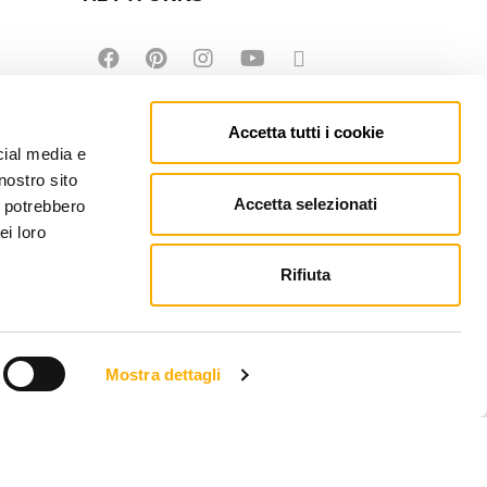
Accetta tutti i cookie
cial media e
nostro sito
Accetta selezionati
i potrebbero
ei loro
Rifiuta
Mostra dettagli
EFONO: +39 0434 623137 | P.IVA: 00121150932
PEC.MARTINEL.IT