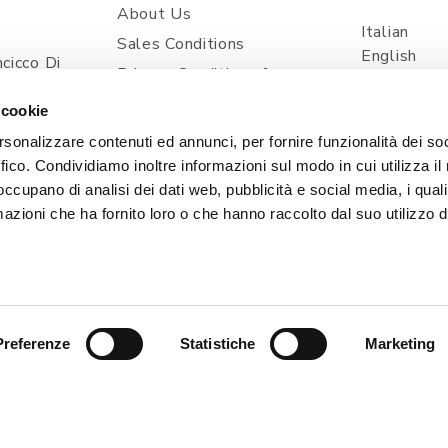
About Us
Italian
Sales Conditions
English
cicco Di
Privacy Conditions &
Spanish
ia
Processing Of Personal
 cookie
Information
com
rsonalizzare contenuti ed annunci, per fornire funzionalità dei so
Shipping And Delivery
ffico. Condividiamo inoltre informazioni sul modo in cui utilizza il 
Prices And Payments
 occupano di analisi dei dati web, pubblicità e social media, i qual
Contacts
azioni che ha fornito loro o che hanno raccolto dal suo utilizzo d
Cookie Policy
Preferenze
Statistiche
Marketing
, 1 - 33080 POINCICCO DI ZOPPOLA (PN) - ITALIA | TEL
| Capitale Sociale i.v. 50.000,00 € | PEC: CERTIFICATA@