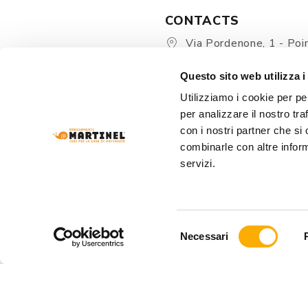
CONTACTS
Via Pordenone, 1 - Poin
Zoppola 33080 (PN) - Ital
Questo sito web utilizza i
store@martinelstore.
Utilizziamo i cookie per pe
+39 0434 623137
per analizzare il nostro tra
+39 376/2399891
con i nostri partner che si
combinarle con altre inform
servizi.
Selezione
Necessari
del
consenso
ARREDAMENTI MARTINEL Srl
- VIA PORDENONE
REA: PN-19320 