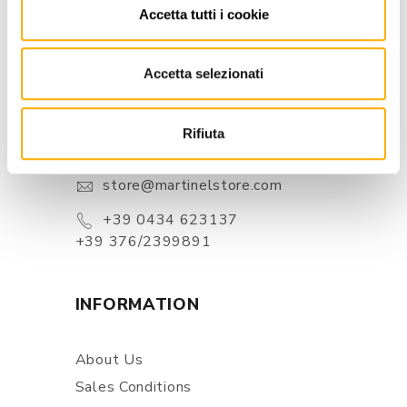
Accetta tutti i cookie
Accetta selezionati
CONTACTS
Via Pordenone, 1 - Poincicco Di
Rifiuta
Zoppola 33080 (PN) - Italia
store@martinelstore.com
+39 0434 623137
+39 376/2399891
INFORMATION
About Us
Sales Conditions