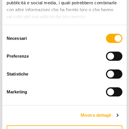
pubblicità e social media, i quali potrebbero combinarle
TOP FINISH:
con altre informazioni che ha fornito loro o che hanno
raccolto dal suo utilizzo dei loro servizi.
Selezione
Necessari
del
consenso
Preferenze
REQUEST A QUOTE
Statistiche
INFORMATION
Marketing
BRAND
BEST PRICE GUARANTEED
Mostra dettagli