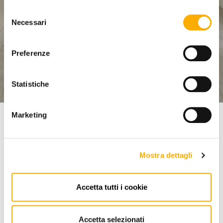
Selezione
LET YOURSELF BE
Necessari
del
consenso
INSPIRED BY
Preferenze
MARTINEL STORE
Statistiche
DISCOVER OUR LOOKBOOKS
Marketing
The best products on Martinel Store
OUR SELECTION
Mostra dettagli
Accetta tutti i cookie
Accetta selezionati