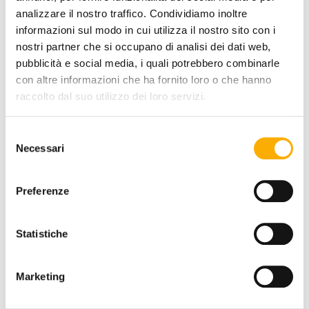
analizzare il nostro traffico. Condividiamo inoltre
informazioni sul modo in cui utilizza il nostro sito con i
nostri partner che si occupano di analisi dei dati web,
pubblicità e social media, i quali potrebbero combinarle
TOP FINISH:
con altre informazioni che ha fornito loro o che hanno
raccolto dal suo utilizzo dei loro servizi.
Selezione
COLOR:
Necessari
del
consenso
Preferenze
Statistiche
REQUEST A QUOTE
Marketing