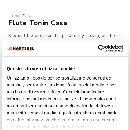
Tonin Casa
Flute Tonin Casa
Request the price for this product by clicking on the
button at the bottom of the page.
Made to order
Questo sito web utilizza i cookie
MODEL :
Utilizziamo i cookie per personalizzare contenuti ed
annunci, per fornire funzionalità dei social media e per
analizzare il nostro traffico. Condividiamo inoltre
BASE AND TOP FINISH:
informazioni sul modo in cui utilizza il nostro sito con i
nostri partner che si occupano di analisi dei dati web,
pubblicità e social media, i quali potrebbero combinarle
con altre informazioni che ha fornito loro o che hanno
raccolto dal suo utilizzo dei loro servizi.