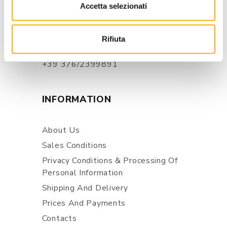
Via Pordenone, 1 - Poincicco Di
Accetta selezionati
Zoppola 33080 (PN) - Italia
store@martinelstore.com
Rifiuta
+39 0434 623137
+39 376/2399891
INFORMATION
About Us
Sales Conditions
Privacy Conditions & Processing Of
Personal Information
Shipping And Delivery
Prices And Payments
Contacts