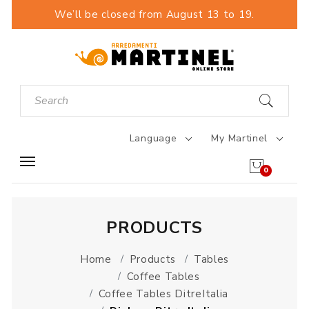
We’ll be closed from August 13 to 19.
Language
My Martinel
0
PRODUCTS
Home
Products
Tables
Coffee Tables
Coffee Tables DitreItalia