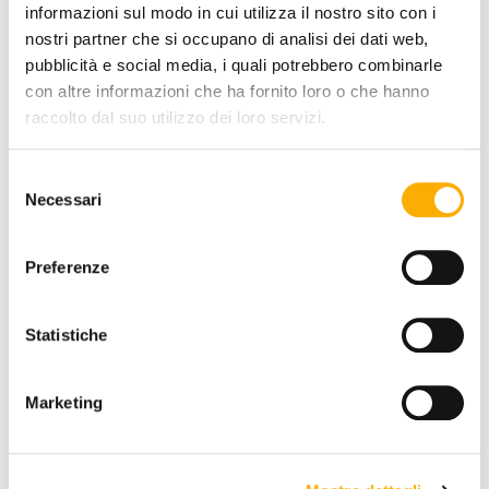
informazioni sul modo in cui utilizza il nostro sito con i
TOP FINISH:
nostri partner che si occupano di analisi dei dati web,
pubblicità e social media, i quali potrebbero combinarle
con altre informazioni che ha fornito loro o che hanno
raccolto dal suo utilizzo dei loro servizi.
COLOR:
Selezione
Necessari
del
consenso
Preferenze
REQUEST A QUOTE
Statistiche
Marketing
INFORMATION
BRAND