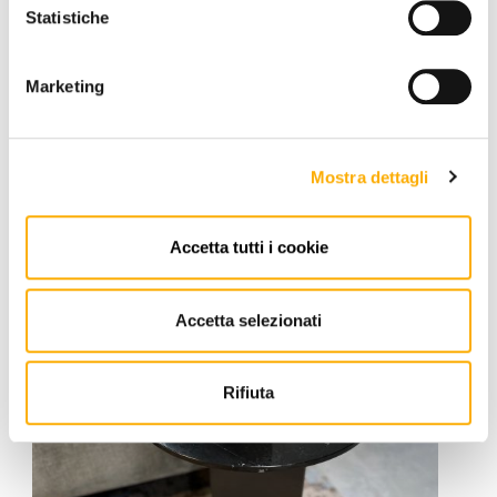
BRAND
Statistiche
BEST PRICE GUARANTEED
Marketing
YOU MAY ALSO LIKE
Mostra dettagli
Accetta tutti i cookie
Accetta selezionati
Rifiuta