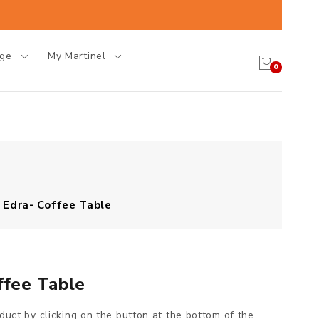
age
My Martinel
0
a Edra- Coffee Table
ffee Table
oduct by clicking on the button at the bottom of the