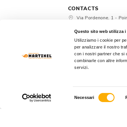
CONTACTS
Via Pordenone, 1 - Poin
Zoppola 33080 (PN) - Ital
Questo sito web utilizza i
store@martinelstore.
Utilizziamo i cookie per pe
+39 0434 623137
per analizzare il nostro tra
+39 376/2399891
con i nostri partner che si
combinarle con altre inform
servizi.
Selezione
Necessari
del
consenso
ARREDAMENTI MARTINEL Srl
- VIA PORDENONE
REA: PN-19320 