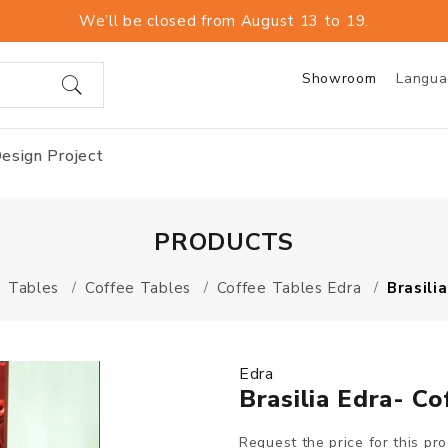
We’ll be closed from August 13 to 19.
Showroom
Langu
esign Project
PRODUCTS
Tables
Coffee Tables
Coffee Tables Edra
Brasili
Edra
Brasilia Edra- Co
Request the price for this pr