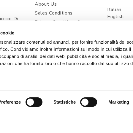
About Us
Italian
Sales Conditions
English
cicco Di
Privacy Conditions &
Spanish
ia
Processing Of Personal
 cookie
Information
com
rsonalizzare contenuti ed annunci, per fornire funzionalità dei so
Shipping And Delivery
ffico. Condividiamo inoltre informazioni sul modo in cui utilizza il 
Prices And Payments
 occupano di analisi dei dati web, pubblicità e social media, i qual
Contacts
azioni che ha fornito loro o che hanno raccolto dal suo utilizzo d
Cookie Policy
Preferenze
Statistiche
Marketing
, 1 - 33080 POINCICCO DI ZOPPOLA (PN) - ITALIA | TEL
| Capitale Sociale i.v. 50.000,00 € | PEC: CERTIFICATA@