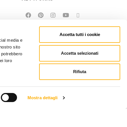
Accetta tutti i cookie
cial media e
nostro sito
Accetta selezionati
i potrebbero
ei loro
Rifiuta
Mostra dettagli
EFONO: +39 0434 623137 | P.IVA: 00121150932
PEC.MARTINEL.IT