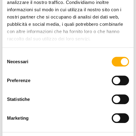
analizzare il nostro traffico. Condividiamo inoltre
informazioni sul modo in cui utilizza il nostro sito con i
REQUEST A QUOTE
nostri partner che si occupano di analisi dei dati web,
pubblicità e social media, i quali potrebbero combinarle
con altre informazioni che ha fornito loro o che hanno
raccolto dal suo utilizzo dei loro servizi.
INFORMATION
Selezione
BRAND
Necessari
del
BEST PRICE GUARANTEED
consenso
Preferenze
Statistiche
YOU MAY ALSO LIKE
Marketing