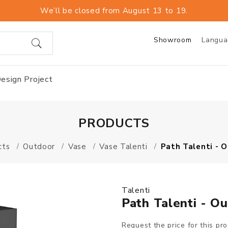
We’ll be closed from August 13 to 19.
Showroom
Langu
esign Project
PRODUCTS
cts
Outdoor
Vase
Vase Talenti
Path Talenti - 
Talenti
Path Talenti - O
Request the price for this pr