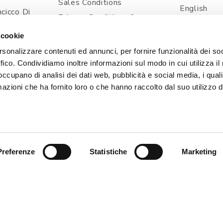
Sales Conditions
English
cicco Di
Privacy Conditions &
Spanish
ia
Processing Of Personal
 cookie
Information
com
rsonalizzare contenuti ed annunci, per fornire funzionalità dei so
Shipping And Delivery
ffico. Condividiamo inoltre informazioni sul modo in cui utilizza il 
Prices And Payments
 occupano di analisi dei dati web, pubblicità e social media, i qual
Contacts
azioni che ha fornito loro o che hanno raccolto dal suo utilizzo d
Cookie Policy
Preferenze
Statistiche
Marketing
, 1 - 33080 POINCICCO DI ZOPPOLA (PN) - ITALIA | TEL
| Capitale Sociale i.v. 50.000,00 € | PEC: CERTIFICATA@
SVILUPPO & WEB STRATEGY
EXE ADVISOR