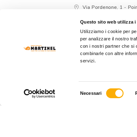
Via Pordenone, 1 - Poin
Zoppola 33080 (PN) - Ital
Questo sito web utilizza i
store@martinelstore.
Utilizziamo i cookie per pe
+39 0434 623137
per analizzare il nostro tra
+39 376/2399891
con i nostri partner che si
combinarle con altre inform
servizi.
Selezione
Necessari
del
consenso
ARREDAMENTI MARTINEL Srl
- VIA PORDENONE
REA: PN-19320 