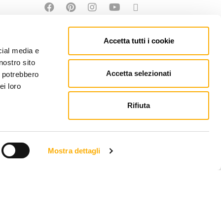
Accetta tutti i cookie
cial media e
nostro sito
Accetta selezionati
i potrebbero
ei loro
Rifiuta
Mostra dettagli
EFONO: +39 0434 623137 | P.IVA: 00121150932
PEC.MARTINEL.IT