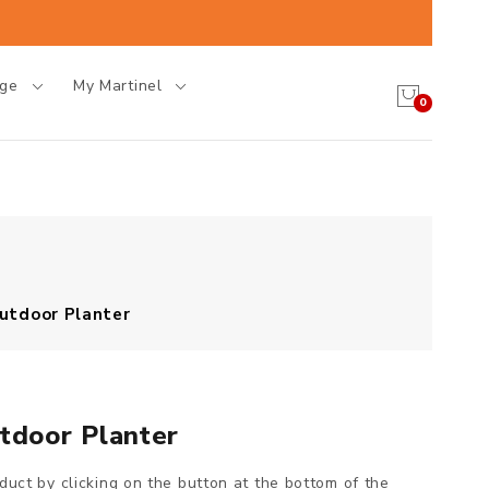
age
My Martinel
0
Outdoor Planter
utdoor Planter
oduct by clicking on the button at the bottom of the