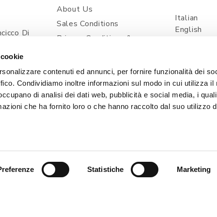
About Us
Italian
Sales Conditions
English
cicco Di
Privacy Conditions &
Spanish
ia
Processing Of Personal
 cookie
Information
com
rsonalizzare contenuti ed annunci, per fornire funzionalità dei so
Shipping And Delivery
ffico. Condividiamo inoltre informazioni sul modo in cui utilizza il 
Prices And Payments
 occupano di analisi dei dati web, pubblicità e social media, i qual
Contacts
azioni che ha fornito loro o che hanno raccolto dal suo utilizzo d
Cookie Policy
Preferenze
Statistiche
Marketing
, 1 - 33080 POINCICCO DI ZOPPOLA (PN) - ITALIA | TEL
| Capitale Sociale i.v. 50.000,00 € | PEC: CERTIFICATA@