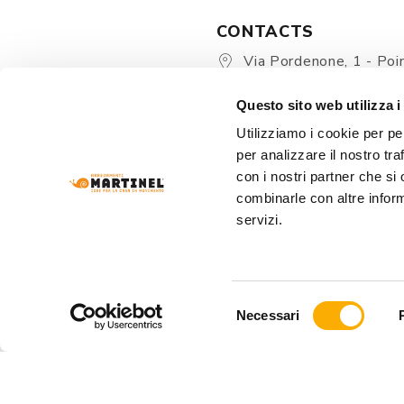
CONTACTS
Via Pordenone, 1 - Poin
Zoppola 33080 (PN) - Ital
Questo sito web utilizza i
store@martinelstore.
Utilizziamo i cookie per pe
+39 0434 623137
per analizzare il nostro tra
+39 376/2399891
con i nostri partner che si
combinarle con altre inform
servizi.
Selezione
Necessari
del
consenso
ARREDAMENTI MARTINEL Srl
- VIA PORDENONE
REA: PN-19320 