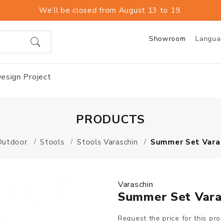
We’ll be closed from August 13 to 19.
Showroom
Langu
esign Project
PRODUCTS
Outdoor
Stools
Stools Varaschin
Summer Set Varas
Varaschin
Summer Set Vara
Request the price for this pr