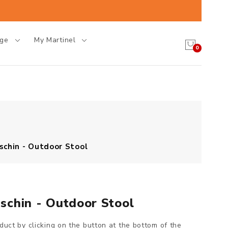
age
My Martinel
0
chin - Outdoor Stool
schin - Outdoor Stool
oduct by clicking on the button at the bottom of the