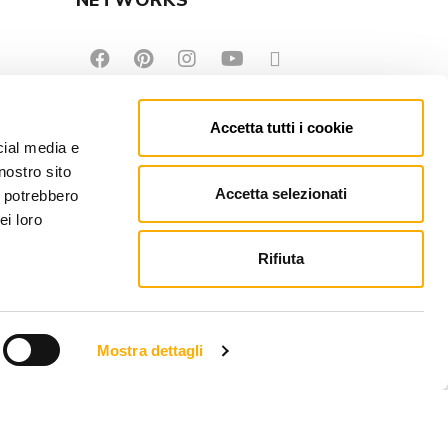
NETWORKS
Accetta tutti i cookie
cial media e
nostro sito
Accetta selezionati
i potrebbero
ei loro
Rifiuta
Mostra dettagli
EFONO: +39 0434 623137 | P.IVA: 00121150932
PEC.MARTINEL.IT